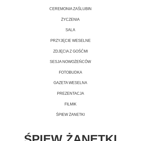
CEREMONIA ZAŚLUBIN
ŻYCZENIA
SALA
PRZYJĘCIE WESELNE
ZDJĘCIA Z GOŚĆMI
SESJA NOWOŻEŃCÓW
FOTOBUDKA
GAZETA WESELNA
PREZENTACJA
FILMIK
ŚPIEW ŻANETKI
ŚPIEW ŻANETKI