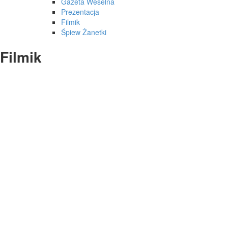
Gazeta Weselna
Prezentacja
Filmik
Śpiew Żanetki
Filmik